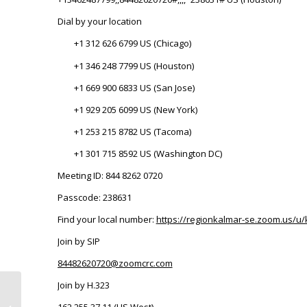
Dial by your location
+1 312 626 6799 US (Chicago)
+1 346 248 7799 US (Houston)
+1 669 900 6833 US (San Jose)
+1 929 205 6099 US (New York)
+1 253 215 8782 US (Tacoma)
+1 301 715 8592 US (Washington DC)
Meeting ID: 844 8262 0720
Passcode: 238631
Find your local number:
https://regionkalmar-se.zoom.us/u
Join by SIP
84482620720@zoomcrc.com
Join by H.323