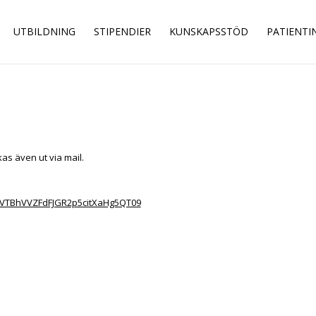
UTBILDNING
STIPENDIER
KUNSKAPSSTÖD
PATIENT
as även ut via mail.
M3VTBhVVZFdFJGR2p5citXaHg5QT09