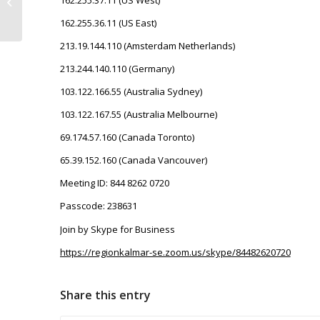
162.255.37.11 (US West)
SSVS årsmöte
162.255.36.11 (US East)
213.19.144.110 (Amsterdam Netherlands)
213.244.140.110 (Germany)
103.122.166.55 (Australia Sydney)
103.122.167.55 (Australia Melbourne)
69.174.57.160 (Canada Toronto)
65.39.152.160 (Canada Vancouver)
Meeting ID: 844 8262 0720
Passcode: 238631
Join by Skype for Business
https://regionkalmar-se.zoom.us/skype/84482620720
Share this entry