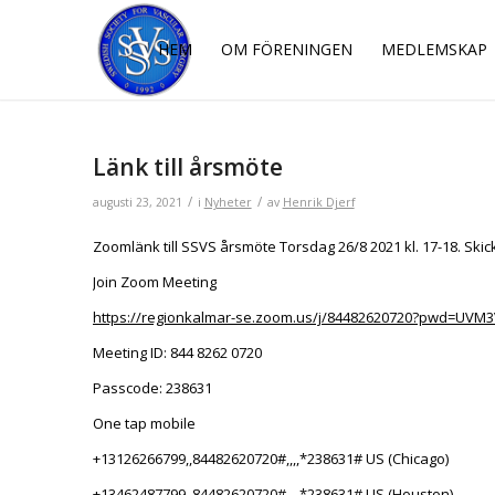
HEM
OM FÖRENINGEN
MEDLEMSKAP
Länk till årsmöte
/
/
augusti 23, 2021
i
Nyheter
av
Henrik Djerf
Zoomlänk till SSVS årsmöte Torsdag 26/8 2021 kl. 17-18. Skick
Join Zoom Meeting
https://regionkalmar-se.zoom.us/j/84482620720?pwd=UV
Meeting ID: 844 8262 0720
Passcode: 238631
One tap mobile
+13126266799,,84482620720#,,,,*238631# US (Chicago)
+13462487799,,84482620720#,,,,*238631# US (Houston)