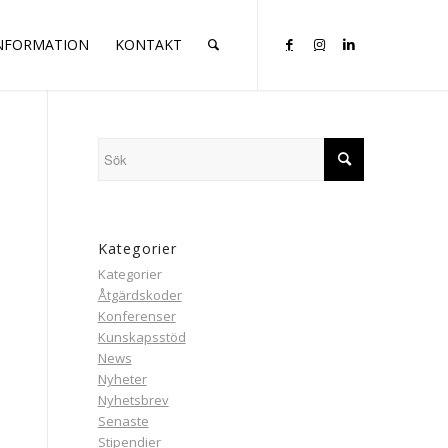
INFORMATION
KONTAKT
Kategorier
Kategorier
Åtgärdskoder
Konferenser
Kunskapsstöd
News
Nyheter
Nyhetsbrev
Senaste
Stipendier