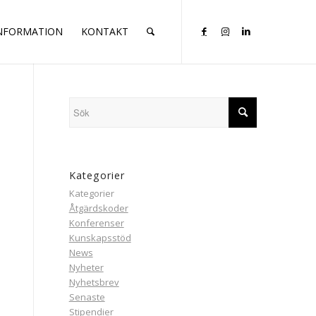
INFORMATION
KONTAKT
Kategorier
Kategorier
Åtgärdskoder
Konferenser
Kunskapsstöd
News
Nyheter
Nyhetsbrev
Senaste
Stipendier