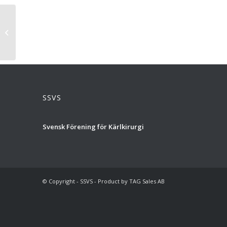
Pristagare under SSVS vårmöte
SSVS
Svensk Förening för Kärlkirurgi
© Copyright - SSVS - Product by TAG Sales AB