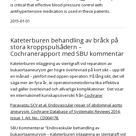
is critical that effective blood pressure control with
antihypertensive medication is used in these patients.
2015-01-01
Kateterburen behandling av bråck på
stora kroppspulsådern –
Cochranerapport med SBU kommentar
Kateterburen inläggning av stentgraft vid reparation av
bukaortaaneurysm ger högre överlevnad på kort sikt – upp till
en månad – jämfört med öppen operation. På lång sikt, det vill
säga mer än fyra år, är operationsmetoderna lika effektiva
vad gäller överlevnad och allvarliga komplikationer. Det visar
en internationell kunskaps­översikt från
Cochrane
:
Paravastu SCV et al. Endovascular repair of abdominal aortic
aneurysm. Cochrane Database of Systematic Reviews 2014,
Issue 1. Art. No.: CD004178.
SBU Kommenterar ”Endovaskulär behandling av
bukaortaaneurysm – Kateterburen inläggning av stentgraft vid