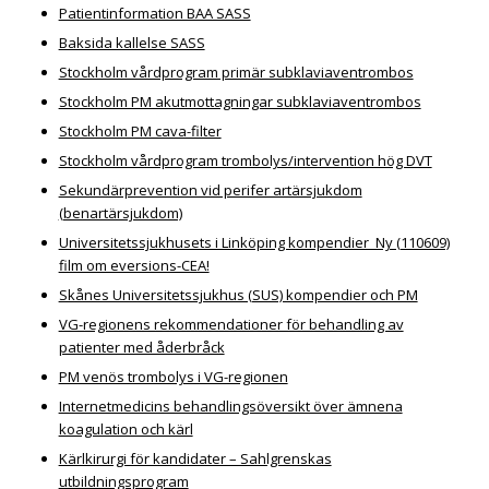
Patientinformation BAA SASS
Baksida kallelse SASS
Stockholm vårdprogram primär subklaviaventrombos
Stockholm PM akutmottagningar subklaviaventrombos
Stockholm PM cava-filter
Stockholm vårdprogram trombolys/intervention hög DVT
Sekundärprevention vid perifer artärsjukdom
(benartärsjukdom)
Universitetssjukhusets i Linköping kompendier Ny (110609)
film om eversions-CEA!
Skånes Universitetssjukhus (SUS) kompendier och PM
VG-regionens rekommendationer för behandling av
patienter med åderbråck
PM venös trombolys i VG-regionen
Internetmedicins behandlingsöversikt över ämnena
koagulation och kärl
Kärlkirurgi för kandidater – Sahlgrenskas
utbildningsprogram