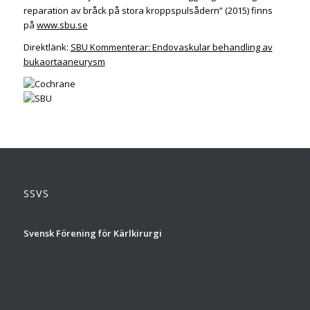
reparation av bråck på stora kroppspulsådern” (2015) finns
på
www.sbu.se
Direktlänk:
SBU Kommenterar: Endovaskular behandling av
bukaortaaneurysm
SSVS
Svensk Förening för Kärlkirurgi